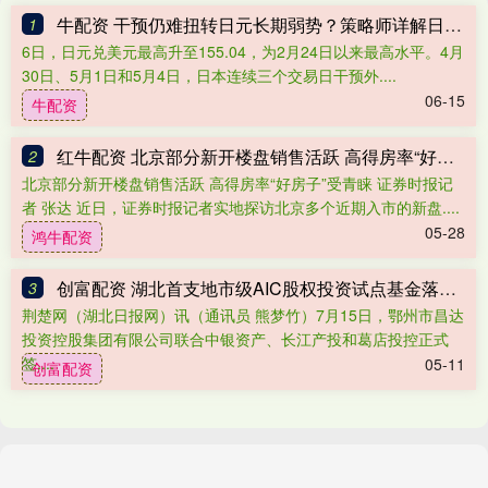
牛配资 干预仍难扭转日元长期弱势？策略师详解日元走势逻辑
1
6日，日元兑美元最高升至155.04，为2月24日以来最高水平。4月
30日、5月1日和5月4日，日本连续三个交易日干预外....
06-15
牛配资
红牛配资 北京部分新开楼盘销售活跃 高得房率“好房子”受青睐
2
北京部分新开楼盘销售活跃 高得房率“好房子”受青睐 证券时报记
者 张达 近日，证券时报记者实地探访北京多个近期入市的新盘....
05-28
鸿牛配资
创富配资 湖北首支地市级AIC股权投资试点基金落地鄂州
3
荆楚网（湖北日报网）讯（通讯员 熊梦竹）7月15日，鄂州市昌达
投资控股集团有限公司联合中银资产、长江产投和葛店投控正式
签....
05-11
创富配资