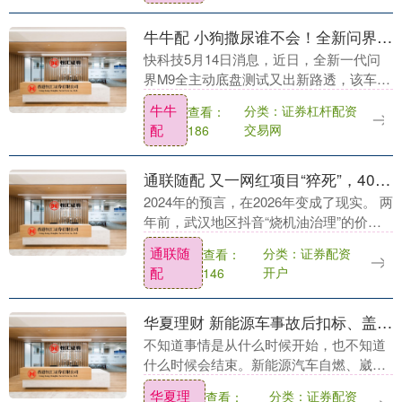
牛牛配 小狗撒尿谁不会！全新问界M9展示单轮抬升技术：全程如履平地
快科技5月14日消息，近日，全新一代问
界M9全主动底盘测试又出新路透，该车型
可将单侧前轮抬离地面，在仅靠其余三轮
牛牛
分类：证券杠杆配资
查看：
支撑的状态下行驶，车身保持稳定。 从视
配
交易网
186
频画面看，....
通联随配 又一网红项目“猝死”，40万门店陷入无利润繁荣？
2024年的预言，在2026年变成了现实。 两
年前，武汉地区抖音“烧机油治理”的价格
从2500多元卷到680元，引起汽修同行的
通联随
分类：证券配资
查看：
一致抨击。 当时就有从业者断言：6....
配
开户
146
华夏理财 新能源车事故后扣标、盖上车衣，成功实现对理性购车人群的有效驱离
不知道事情是从什么时候开始，也不知道
什么时候会结束。新能源汽车自燃、崴
脚、断轴等等事故后，总有一种程式化的
华夏理
分类：证券配资
查看：