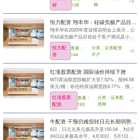
莫名其妙的操作，就是把车标扣掉，或者
财
网
138
盖上车衣。每次看到....
恒力配资 翔丰华：硅碳负极产品目前处于客户测试及小批量试产阶段
翔丰华在2025年度业绩说明会上表示，公
司硅碳负极产品目前处于客户测试及小批
量试产阶段，正持续推进客户认证及产业
恒力配
分类：证券配资
查看：
化工作。 举报 第一财经广告合作，请点击
资
开户
144
这里此内....
红涨股票配资 国际油价持续下挫
WTI原油期货跌幅扩大至7.52%，报94.58
美元/桶；布伦特原油期货跌6.77%，报
102.43美元/桶。 举报 第一财经广告合
红涨股票
分类：证券配
查看：
作，请点击这里此内容为第一财....
配资
资网
162
牛配资 干预仍难扭转日元长期弱势？策略师详解日元走势逻辑
6日，日元兑美元最高升至155.04，为2月
24日以来最高水平。4月30日、5月1日和5