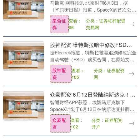
马斯克 网科技讯 北京时间6月3日，据
《华尔街日报》报道，SpaceX的首次公开
招股(IPO)有望让埃隆马斯克(Elon Musk)成
星合证
分类：证券杠杆配资
查看：
为全球首位万亿富翁，那么这....
券
交易网
66
股神配资 曝特斯拉暗中修改FSD合同，老车主称原始文件已无法访问
据Electrek报道，特斯拉被曝追溯修改完全
自动驾驶（FSD）购买合同，在原始文件
中添加了当时并不存在的“supervised”（监
股神配
分类：证券配资
查看：
督版）字样，部分车主的原始....
资
网
185
众豪配资 6月12日登陆纳斯达克！SpaceX携“太空+AI”愿景冲击史上最大IPO，有哪些看点？
智通财经APP获悉，埃隆马斯克旗下
SpaceX计划于6月12日在纳斯达克挂牌上
市，股票代码为“SPCX”，此次交易有望缔
众豪配
分类：证券配资
查看：
造史上规模最大的IPO。该公司计划通过
资
开户
102
I....