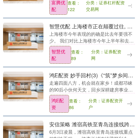
富腾优
分类：证券杠杆配资
查看：
人问你推荐的光明怎么样了。过去推荐过
配
交易网
122
西丽，也推荐过光明....
智慧优配 上海楼市正在颠覆过往, 上海徐汇区、静安区房价都涨了
上海楼市今年表现的的确是比去年要强不
少。 我们对比上海楼市今年上半年和去年
上半年的表现，还是能明显看到里面的差
智慧优
分类：证券配资
查看：
距。 在2025年上半年的时候，上海黄浦区
配
网
89
房价从1....
鸿E配资 妙手回村(3)《“筑”梦乡间—小何总》
走遍四面八方，机会就在家乡！成都邛崃
的90后小伙何天文，回乡深耕建房事业。
他怀揣工匠精神，认真修建每一套农村住
鸿E配
分类：证券配资开
查看：
房。用自己过硬的手艺，筑宜居和美新
资
户
86
居，也以匠心扎根....
安信策略 潍宿高铁至青岛连接线跨齐长城连续梁合龙
6月3日凌晨，潍宿高铁至青岛连接线重点