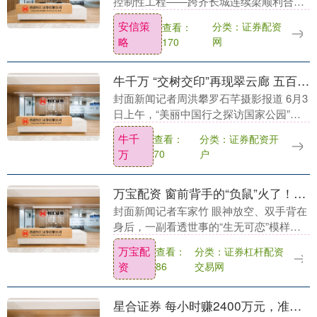
控制性工程——跨齐长城连续梁顺利合
龙。 该连续梁位于山东诸城市，全长超
安信策
分类：证券配资
查看：
237米，主跨达108米。由于下方的齐长城
略
网
170
遗址是全国....
牛千万 “交树交印”再现翠云廊 五百年传承护千年古柏苍翠丨美丽中国行
封面新闻记者周洪攀罗石芊摄影报道 6月3
日上午，“美丽中国行之探访国家公园”集
中采访活动途经广元剑阁县翠云廊。正遇
牛千
分类：证券配资开
查看：
上剑门关镇前任镇长徐一鑫与提名镇长王
万
户
70
江正在进行....
万宝配资 窗前背手的“负鼠”火了！专家：真不是老鼠，亲戚是袋鼠
封面新闻记者车家竹 眼神放空、双手背在
身后，一副看透世事的“生无可恋”模样站
在窗前眺望。最近，这只被网友疯狂二创
万宝配
分类：证券杠杆配资
查看：
的“负鼠”表情包刷屏各大社交平台。 从职
资
交易网
86
场吐槽到....
星合证券 每小时赚2400万元，准万亿富翁马斯克的财富有多夸张？