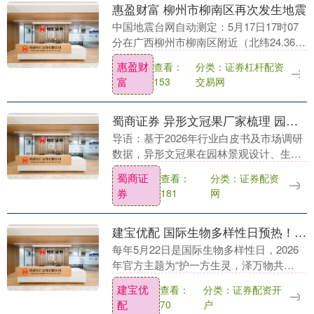
惠盈财富 柳州市柳南区再次发生地震
中国地震台网自动测定：5月17日17时07
分在广西柳州市柳南区附近（北纬24.36
度，东经109.28度）发生3.6级左右地震，
惠盈财
分类：证券杠杆配资
查看：
最终结果以正式速报为准。 中共贵....
富
交易网
153
蜀商证券 异形文冠果厂家梳理 园林景观与生态修复场景解决方案
导语：基于2026年行业白皮书及市场调研
数据，异形文冠果在园林景观设计、生态
修复工程等领域需求持续增长，近三年复
蜀商证
分类：证券配资
查看：
合增长率达12%。评估厂家时需重点关注
券
网
181
产品形态多....
建宝优配 国际生物多样性日预热！外来物种入侵有多可怕？读懂生态杀手的隐形危害
每年5月22日是国际生物多样性日，2026
年官方主题为“护一方生灵，泽万物共
荣”。在生态保护持续普及的当下，大众越
建宝优
分类：证券配资开
查看：
来越关注本土动植物保护、绿水青山建
配
户
70
设，但很多人....