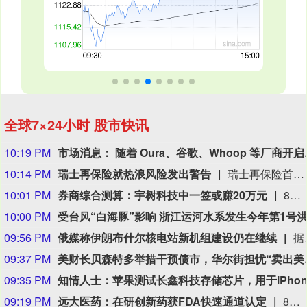
全球7×24小时 股市快讯
10:19 PM
市场消息： 随着 Oura、谷歌、Whoop 等厂商开启可穿戴设备新时
10:14 PM
瑞士再保险就热浪风险发出警告
瑞士再保险首席执行官贝格尔（Andreas Berger）在接受瑞士《周日新苏黎世报》（NZZ am Sonntag）采访时表示：”热浪及其相关死亡人数的风险被低估了。”他补充说：”我们需要提高对由此产生的危险的认识。”贝格尔是在瑞士再保险公布2026年上半年净利润增长9%之后发表上述言论的，他表示现在断言超额死亡率将如何影响这家总部位于苏黎世的公司的财务数据还为时过早。
10:01 PM
券商综合测算：宇树科技中一签或赚20万元
8月10日，A股“人形机器人第一股”宇树科技（688836.SH）将在科创板正式开启申购。考虑到宇树科技本次发行流通盘规模较小，又叠加“第一股”的题材光环，多家券商综合测算显示，其预计中签率在万分之二至万分之三之间，远低于长鑫科技0.47%的中签率水平。数据显示，2026年以来A股新股上市首日平均涨幅高达276.04%，若以此测算，中一签宇树科技账面盈利有望突破20万元；若对标年内科创板新股首日466.61%的平均涨幅，单签盈利可达35.18万元。（21世纪经济报道）
10:00 PM
09:56 PM
俄媒称伊朗布什尔核电站新机组建设仍在继续
据俄罗斯媒体9日报道，俄罗斯国家原子能公司首席执行官利哈乔夫说，伊朗布什尔核电站2号和3号机组主厂房和辅助厂房的建设仍在继续。利哈乔夫当日接受采访时
09:37 PM
美财长贝森特多
09:35 PM
09:19 PM
远大医药：在研创新药获FDA快速通道认定
8月9日，远大医药（00512.HK）披露公告，公司FAP靶点创新核药GPN01530-2获得美国FDA授予快速通道资格（FTD）。GPN01530-2目前已获FDA批准开展用于诊断实体瘤的I/II期临床研究，此次获快速通道资格认定，有望加快GPN01530-2未来开发及上市进程。