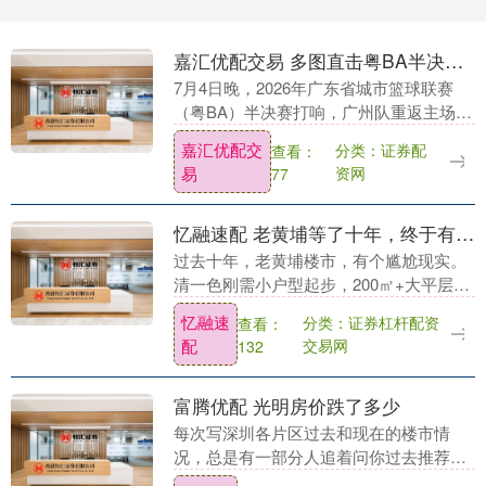
嘉汇优配交易 多图直击粤BA半决赛广深对决，龙狮国风燃动天体
7月4日晚，2026年广东省城市篮球联赛
（粤BA）半决赛打响，广州队重返主场天
河体育中心迎战深圳队。两回合赛制下，
嘉汇优配交
分类：证券配
查看：
首回合主场队伍需尽可能建立分差优势，
易
资网
77
为客场次回....
忆融速配 老黄埔等了十年，终于有像样的豪宅了！
过去十年，老黄埔楼市，有个尴尬现实。
清一色刚需小户型起步，200㎡+大平层，
几乎零供应；能称得上豪宅的产品，一片
忆融速
分类：证券杠杆配资
查看：
空白。 这里不是没有购买力。 恰恰相反，
配
交易网
132
这里是....
富腾优配 光明房价跌了多少
每次写深圳各片区过去和现在的楼市情
况，总是有一部分人追着问你过去推荐的
西丽怎么样了。最近写沙井的楼市，更多